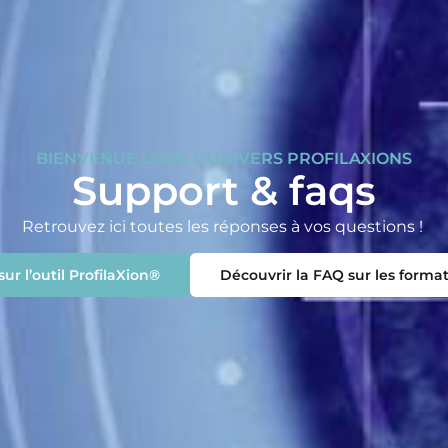
BIENVENUE DANS L'UNIVERS PROFILAXIONS
Support & faqs
Retrouvez ici toutes les réponses à vos questions !
ur l’outil ProfilaXion®
Découvrir la FAQ sur les format